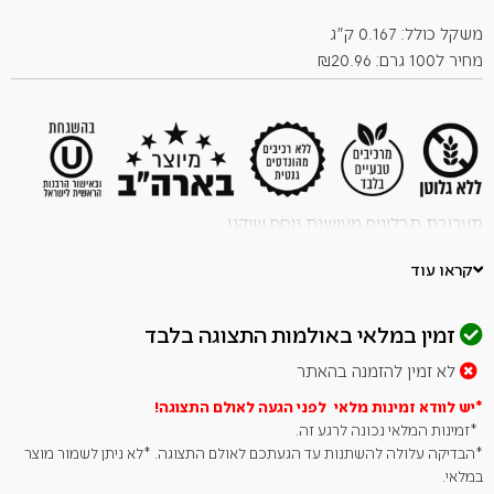
זה
משקל כולל: 0.167 ק"ג
מחיר ל100 גרם: ₪20.96
תערובת תבלינים מעושנת נוסח שיקגו.
כשרות OU באישור הרבנות הראשית לישראל.
קראו עוד
הדליקו את הגריל ותיהנו מטעמים מעושנים ומעוררי תאבון בבשר,
סטייקים, ירכי עוף וטופו בטעמים של עוף עם תערובת "עיר הרוחות"
שלנו!
זמין במלאי באולמות התצוגה בלבד
תערובת גריל בסגנון שיקגו: תערובת מעושנת זו, המיוצרת בכמויות
לא זמין להזמנה בהאתר
קטנות, מושלמת לסטייקים ורצועות עוף צלויות. ערבבו כנפיים עוף עם
*יש לוודא זמינות מלאי לפני הגעה לאולם
התצוגה!
מעט שמן ותערובת טבעית זו לפני האפייה לקבלת טעם שיקגו אותנטי.
*זמינות המלאי נכונה לרגע זה.
לעוצמת טעם מוגברת, תנו לבשר המתובל לנוח למשך 30 דקות או
*הבדיקה עלולה להשתנות עד הגעתכם לאולם התצוגה. *לא ניתן לשמור מוצר
לילה במקרר לפני צלייה.
במלאי.
רכיבים טבעיים מהאיכות הגבוהה ביותר: מלח מעמק עמק ההדסון,