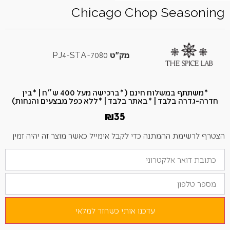
Chicago Chop Seasoning
מק"ט
7080-PJ4-STA
*משתתף במשלוח חינם (*ברכישה מעל 400 ש״ח​ | *בין
חדרה-גדרה בלבד | *באתר בלבד | *ללא כפל מבצעים והנחות)
₪
35
הצטרף לרשימת ההמתנה כדי לקבל אימייל כאשר מוצר זה יהיה זמין
הזן
את
כתובת
מספר
הדוא"ל
טלפון
שלך
כדי
להצטרף
לרשימת
עדכנו אותי כשחזר למלאי
ההמתנה
למוצר