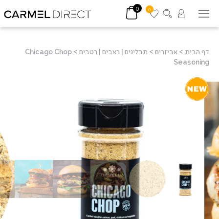
0
0
דף הבית
>
אביזרים
>
תבלינים | ראבים | רטבים
>
Chicago Chop
Seasoning