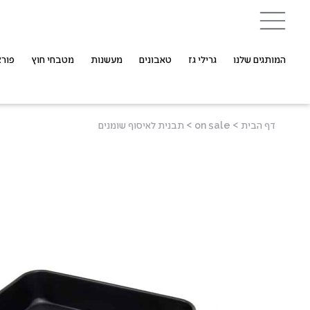
המותגים שלנו
גרילי גז
טאבונים
מעשנות
מטבחי חוץ
פורצ
דף הבית
>
on sale
>
תבנית לאיסוף שומנים