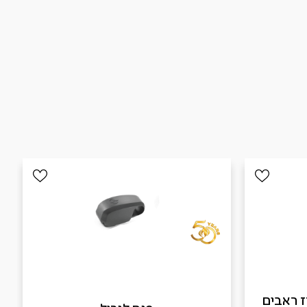
B – מארז ראבים