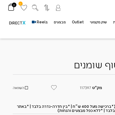
0
0
ת
שוק מקצועי
Outlet
מבצעים
Reels
X
DIRECT
וף שומנים
מק"ט
117397
השוואה
*משתתף במשלוח חינם (*ברכישה מעל 400 ש״ח​ | *בין חדרה-גדרה בלבד | *באתר
בלבד | *ללא כפל מבצעים והנחות)