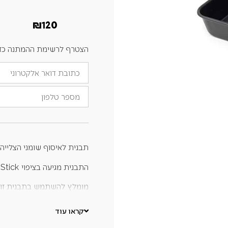
₪
120
הצטרף לרשימת ההמתנה כדי ל
הזן
את
כתובת
מספר
הדוא"ל
טלפון
שלך
כדי
להצטרף
לרשימת
ההמתנה
למוצר
זה
תבנית לאיסוף שומני הצלייה.
התבנית מגיעה בציפוי Non Stick.
מומלץ להשתמש בתבנית זו יח
גדולים של בשר.
קראו עוד
קל לניקוי.