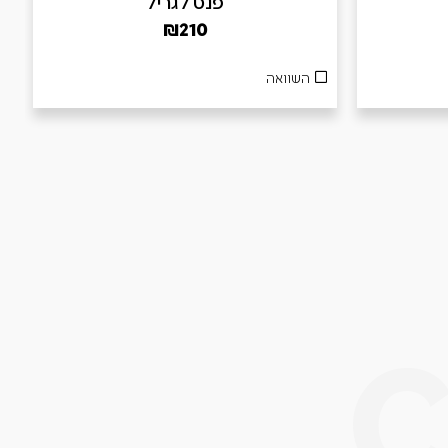
פנס לגריל
₪
210
השוואה