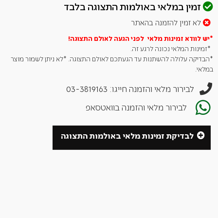
זמין במלאי באולמות התצוגה בלבד
גריל KONRO מומלץ לשימוש עם פחם יפני BINCHOTAN או דומה
לא זמין להזמנה בהאתר
לו, אשר מפיק פחות עשן וריחות לא נעימים, לטובת ניצול מקסימלי של
*יש לוודא זמינות מלאי לפני הגעה לאולם
התצוגה!
תפוקת החום ומשך הצלייה.
*זמינות המלאי נכונה לרגע זה.
*הבדיקה עלולה להשתנות עד הגעתכם לאולם התצוגה. *לא ניתן לשמור מוצר
במלאי.
גריל KONRO L
לבירור מלאי והזמנה חייגו: 03-3819163
הדגם האולטימטיבי של גרילי ה KONRO, מושלם לבשלן החובב
לבירור מלאי והזמנה בוואטסאפ
והמקצועי.
משטח הצלייה פרקטי לצלייה של סטייקים, שיפודים, סלמון ועוד,
לבדיקת זמינות מלאי באולמות התצוגה
באורך שמותאם לאירוח של עד 10-15 אנשים.
הגריל עשוי מאדמה דיאטומית והודות לכך תוכלו ליהנות מצלייה חזקה
ואופטימלית ולשמור על בעירת הפחמים לזמן רב יותר מגריל פחמים
סטנדרטי.
בנוסף, גודלו ומשקלו של דגם ה – L מאפשר לקחת אותו איתכם
ברכב, לטיול או לפיקניק.