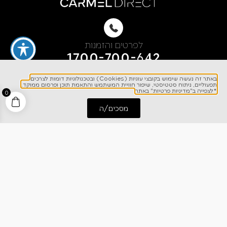
לפרטים והזמנות
1700-700-642
באתר זה נעשה שימוש בקובצי עוגיות (Cookies) ובטכנולוגיות דומות לצרכים
תפעוליים, ניתוח סטטיסטי, שיפור חוויית המשתמש והתאמת תוכן ופרסום ממוקד.
*לצפייה ב"מדיניות פרטיות" באתר
0
מסכים/ה
התחל שיחה
חייג אלינו
ניווט מהיר
אודותינו
רישום אחריות
מרכז מידע
קריירה
מחירון הובלות
צרו קשר
בלוג
כתבו עלינו