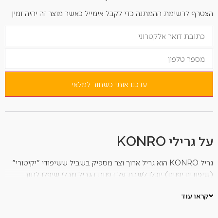
הצטרף לרשימת ההמתנה כדי לקבל אימייל כאשר מוצר זה יהיה זמין
הזן
את
כתובת
מספר
הדוא"ל
טלפון
שלך
כדי
להצטרף
לרשימת
עדכנו אותי כשחזר למלאי
ההמתנה
למוצר
זה
על גרילי KONRO
גריל KONRO הוא גריל ארוך וצר מספיק בשביל ששיפודי "יקיטורי"
(שיפודים יפנים) יוכלו לשבת על דפנות הגריל מבלי שיפלו לתוך
הגחלים.
קראו עוד
כמובן שגריל KONRO יפנים מתאים גם לצלייה של שאר סוגי המזונות
כגון, בשר אדום, דגים, ירקות ועוד.