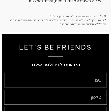
צלייה באינפרה אדום: טעמים, טיפים והמלצות
הסב
© כל הזכויות שמורות לחברת "כרמל דיירקט בע"מ".
*אין להעתיק, להפיץ, לשכפל, להציג בפומבי, או למסור לצד שלישי את התכנים ו/או כל חלק
מהנ"ל ללא הסכמה מראש ובכתב מהחברה.
LET'S BE FRIENDS
הירשמו לניוזלטר שלנו ​