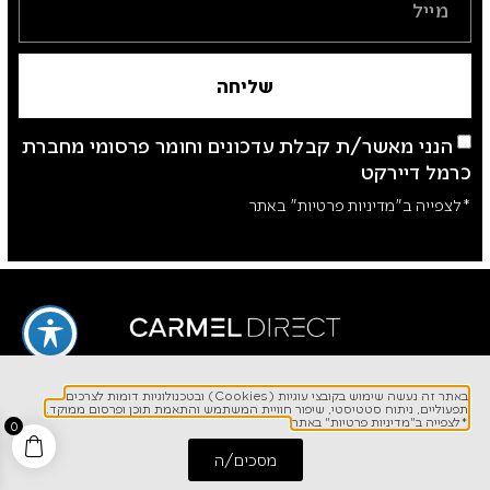
שליחה
הנני מאשר/ת קבלת עדכונים וחומר פרסומי מחברת
כרמל דיירקט
*לצפייה ב"מדיניות פרטיות" באתר
באתר זה נעשה שימוש בקובצי עוגיות (Cookies) ובטכנולוגיות דומות לצרכים
תפעוליים, ניתוח סטטיסטי, שיפור חוויית המשתמש והתאמת תוכן ופרסום ממוקד.
לפרטים והזמנות
*לצפייה ב"מדיניות פרטיות" באתר
0
1700-700-642
מסכים/ה
התחל שיחה
חייג אלינו