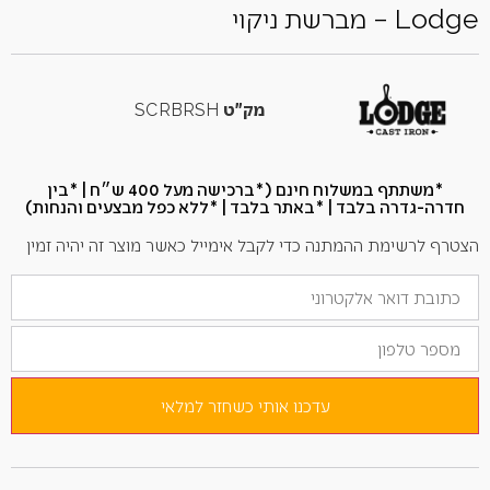
Lodge – מברשת ניקוי
מק"ט
SCRBRSH
*משתתף במשלוח חינם (*ברכישה מעל 400 ש״ח​ | *בין
חדרה-גדרה בלבד | *באתר בלבד | *ללא כפל מבצעים והנחות)
הצטרף לרשימת ההמתנה כדי לקבל אימייל כאשר מוצר זה יהיה זמין
הזן
את
כתובת
מספר
הדוא"ל
טלפון
שלך
כדי
להצטרף
לרשימת
עדכנו אותי כשחזר למלאי
ההמתנה
למוצר
זה