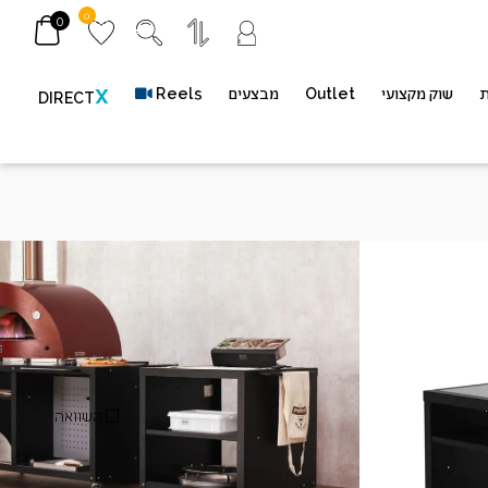
0
0
ת
שוק מקצועי
Outlet
מבצעים
Reels
X
DIRECT
שולחן טאבון ACTAVO -160 –
Alfa Cookin
מק"ט
AC-CKS-16080
השוואה