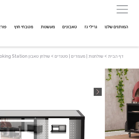
המותגים שלנו
גרילי גז
טאבונים
מעשנות
מטבחי חוץ
פורצ
דף הבית
>
שולחנות | מעמדים | סטנדים
>
שולחן טאבון ACTAVO -160 - Alfa Cooking Station