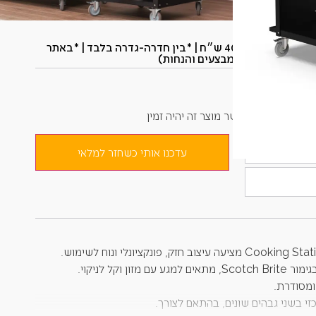
שימושי
*משתתף במשלוח חינם (*ברכישה מעל 400 ש״ח​ | *בין חדרה-גדרה בלבד | *באתר
בלבד | *ללא כפל מבצעים והנחות)
קבל אימייל כאשר מוצר זה יהיה זמין
עדכנו אותי כשחזר למלאי
ומסודרת.
 בשני גבהים שונים, בהתאם לצורך.