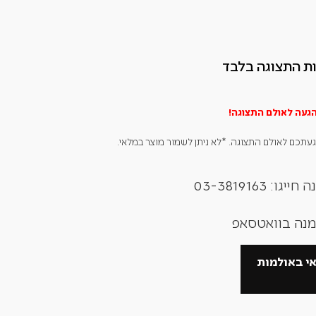
ם, כולל רצועה ומשטח נגד שריטות להסתרה וקיבוע של הבלון או
גש מובנה לניהול נוח של כלי הבישול.
ת התצוגה בלבד
הגעה לאולם
התצוגה!
תכם לאולם התצוגה. *לא ניתן לשמור מוצר במלאי.
: 03-3819163
זמנה בוואטסאפ
אי באולמות