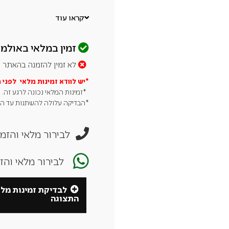
כיסוי לבלון גז / מחזיק עצי
לאחסון עצים.
קראו עוד
מחזיק מרדה ומחזיק דלת עם מ
ידית להזזה קלה ונוחה.
זמין במלאי באולמו
4 גלגלים חזקים עם מעצורים לניידות בטוחה ויציבה.
לא זמין להזמנה בהאתר
רוחב: כ-160 ס״מ
*יש לוודא זמינות מלאי לפני 
עומק: כ-80 ס״מ
*זמינות המלאי נכונה לרגע זה.
גובה: כ-91 ס״מ
*הבדיקה עלולה להשתנות עד הגע
משקל: כ-85.5 ק״ג
לבירור מלאי והזמנה חייגו
לבירור מלאי וה
לבדיקת זמינות מל
התצוגה