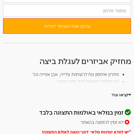
כתובת
מספר
הדוא"ל
טלפון
שלך
כדי
להצטרף
לרשימת
עדכנו אותי כשחזר למלאי
ההמתנה
למוצר
זה
מחזיק אביזרים לעגלת ביצה
פתרון איחסון נוח לרשתות צלייה, אבן אפייה וכו'.
לא מחליד ומותאם לכל מזגי האוויר.
התקנה מהירה ונוחה
קראו עוד
מתאים בצורה מושלמת לכל מכשירי הBGE
זמין במלאי באולמות התצוגה בלבד
לא זמין להזמנה בהאתר
*יש לוודא זמינות מלאי לפני הגעה לאולם
התצוגה!