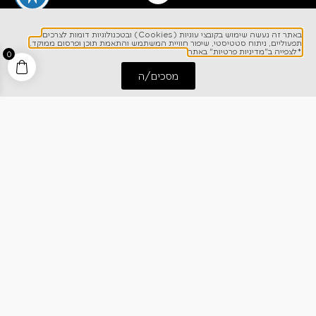
לפרטים והזמנות
1700-700-642
באתר זה נעשה שימוש בקובצי עוגיות (Cookies) ובטכנולוגיות דומות לצרכים
תפעוליים, ניתוח סטטיסטי, שיפור חוויית המשתמש והתאמת תוכן ופרסום ממוקד.
*לצפייה ב"מדיניות פרטיות" באתר
0
מסכים/ה
התחל שיחה
חייג אלינו
ניווט מהיר
אודותינו
רישום אחריות
מרכז מידע
קריירה
מחירון הובלות
צרו קשר
בלוג
כתבו עלינו
גרילי גז