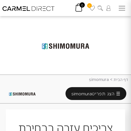
0
0
דף הבית
>
simomura
☰ הצג תפריט
simomura
צריכים עזרה בבחירת