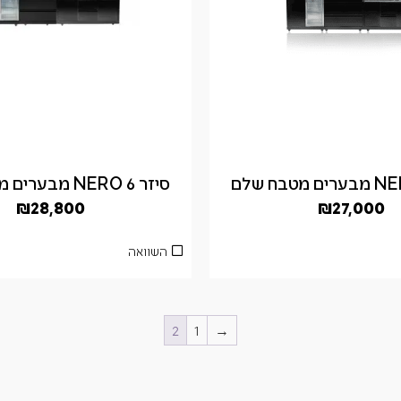
סיזר NERO 6 מבערים מטבח שלם
₪
28,800
₪
27,000
השוואה
2
1
→