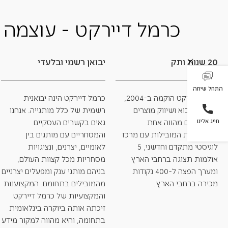
כרמל דיירקט - עוצמה 
20 שנות ותק
יבואן רשמי ובלעדי
התחל שיחה
כרמל דיירקט הוקמה ב-2004,
כרמל דיירקט הינה יבואנית
כחברת ייבוא ושיווק מוצרים
רשמית של כלל מותגייה. אנחנו
חייג אלינו
קטנה וכיום מהווה אחת
גאים בקשרים העסקיים
מהיבואניות המובילות עם מרכז
והמסחריים עם מותגים בין
לוגיסטי מתקדם וחדשני, 5
לאומיים, יצרנים, ונציגויות
אולמות תצוגה ברחבי הארץ
מסחריות מכל קצוות העולם,
ומערך הפצה ל-400 נקודות
בניהם מותגי ענק ומפעלים יצרניים
מכירה ברחבי הארץ.
מהמובילים בתחומם. המקצוענות
והמקצועיות של כרמל דיירקט
זיכתה אותה ביוקרה בינלאומית
בתחומה, והיא מהווה למקור מידע