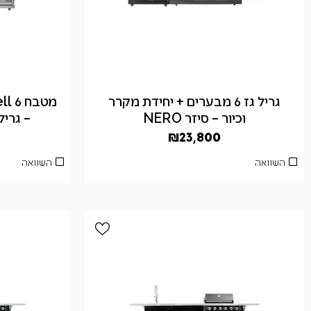
גריל גז 6 מבערים + יחידת מקרר
מטבח
וכיור – סיזר NERO
– גריל
₪
23,800
השוואה
השוואה