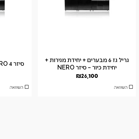
גריל גז 6 מבערים + יחידת מגירות +
סיזר NERO 4 מבערים מטבח שלם
יחידת כיור – סיזר NERO
₪
26,100
השוואה
השוואה