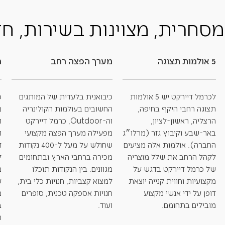
מסחרית, מצוינות בשירות, חד
5 אולמות תצוגה
מערך הפצה רחב
מ
לכרמל דיירקט יש 5 אולמות
כיבואנית בלעדית של המותגים
כ
תצוגה רחבי היקף בחיפה,
החשובים בעולמות הקולינריה
מ
הרצליה, ראשון-לציון,
וה-Outdoor, כרמל דיירקט
ו
באר-שבע וקיבוץ גזר (מרלו״ג
מפעילה מערך הפצה מקצועי
ו
החברה). אולמות אלה מציעים
שחולש על מעל ל-400 נקודות
ד
לקהל הרחב את שלל מוצריה
מכירה ברחבי הארץ ובתחומים
ל
של כרמל דיירקט בדגש על
מגוונים. בין הנקודות תוכלו
מ
מקצועיות וחווית קנייה יוצאת
למצוא קצביות, חנויות כלי בית,
ע
דופן על ידי אנשי מקצוע
חנויות אספקה טכנית, סופרים
מ
מובילים בתחומם.
ועוד.
ב
ת