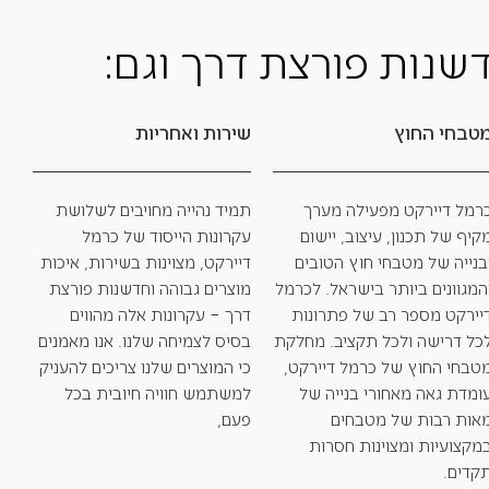
שנות פורצת דרך וגם:
טבחי החוץ
שירות ואחריות
רמל דיירקט מפעילה מערך
תמיד נהייה מחויבים לשלושת
קיף של תכנון, עיצוב, יישום
עקרונות הייסוד של כרמל
בנייה של מטבחי חוץ הטובים
דיירקט, מצוינות בשירות, איכות
המגוונים ביותר בישראל. לכרמל
מוצרים גבוהה וחדשנות פורצת
יירקט מספר רב של פתרונות
דרך – עקרונות אלה מהווים
כל דרישה ולכל תקציב. מחלקת
בסיס לצמיחה שלנו. אנו מאמנים
טבחי החוץ של כרמל דיירקט,
כי המוצרים שלנו צריכים להעניק
ומדת גאה מאחורי בנייה של
למשתמש חוויה חיובית בכל
אות רבות של מטבחים
פעם,
מקצועיות ומצוינות חסרות
קדים.