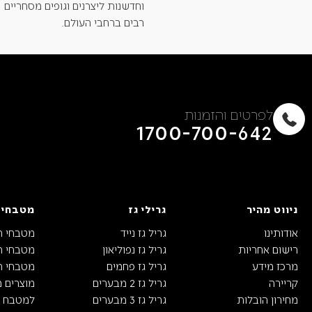
וחדשנות ליצרנים וגופים מסחריים
רבים ברחבי העולם.
לפרטים והזמנות
1700-700-642
ניווט מהיר
גרילי גז
מטבחי 
אודותינו
גריל גז נייד
מטבחי ח
רישום אחריות
גריל גז נפוליאון
מטבחי חו
מרכז מידע
גריל גז פחמים
מטבחי חו
קריירה
גריל גז 2 מבערים
מוצרים 
מחירון הובלות
גריל גז 3 מבערים
למטבח ה