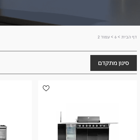
דף הבית
>
6
>
עמוד 2
סינון מתקדם