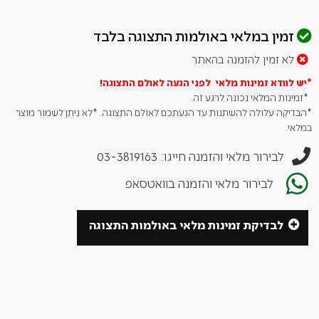
במייל
info@carmeldirect.com
.
זמין במלאי באולמות התצוגה בלבד
*ללא כפל מבצעים והטבות. ** ט.ל.ח . ***עד 14 ימי אספקה.
לא זמין להזמנה בהאתר
*יש לוודא זמינות מלאי לפני הגעה לאולם
התצוגה!
*זמינות המלאי נכונה לרגע זה.
*הבדיקה עלולה להשתנות עד הגעתכם לאולם התצוגה. *לא ניתן לשמור מוצר
במלאי.
לבירור מלאי והזמנה חייגו: 03-3819163
לבירור מלאי והזמנה בוואטסאפ
לבדיקת זמינות מלאי באולמות התצוגה