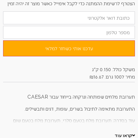
הצטרף לרשימת ההמתנה כדי לקבל אימייל כאשר מוצר זה יהיה זמין
הזן
את
כתובת
מספר
הדוא"ל
טלפון
שלך
כדי
להצטרף
לרשימת
עדכנו אותי כשחזר למלאי
ההמתנה
למוצר
זה
משקל כולל: 0.150 ק"ג
מחיר ל100 גרם: ₪16.67
תערובת מלחים שפותחה ונרקחה בייחוד עבור CAESAR
התערובת מתאימה לתיבול בשרים, עופות, דגים ותבשילים.
עוד בסדרה: תערובת מלח בטעם סלרי, תערובת מלח בטעם שום
מעושן.
קראו עוד