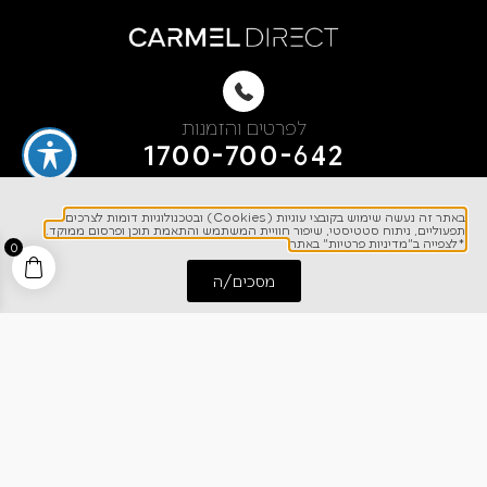
לפרטים והזמנות
1700-700-642
באתר זה נעשה שימוש בקובצי עוגיות (Cookies) ובטכנולוגיות דומות לצרכים
תפעוליים, ניתוח סטטיסטי, שיפור חוויית המשתמש והתאמת תוכן ופרסום ממוקד.
*לצפייה ב"מדיניות פרטיות" באתר
0
מסכים/ה
ניווט מהיר
התחל שיחה
חייג אלינו
אודותינו
רישום אחריות
מרכז מידע
קריירה
מחירון הובלות
צרו קשר
בלוג