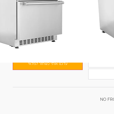
שימושי
*משתתף במשלוח חינם (*ברכישה מעל 400 ש״ח​ | *בין חדרה-גדרה בלבד | *באתר
בלבד | *ללא כפל מבצעים והנחות)
קבל אימייל כאשר מוצר זה יהיה זמין
עדכנו אותי כשחזר למלאי