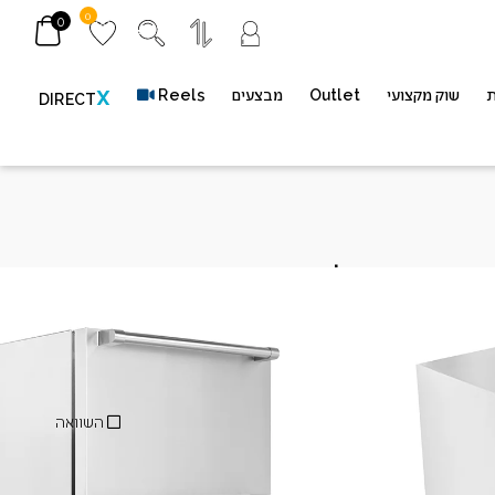
0
0
ת
שוק מקצועי
Outlet
מבצעים
Reels
X
DIRECT
מקרר 2 מגירות 133 ליטר –
CAESAR 
מק"ט
BC-140WSD/HC IL
השוואה