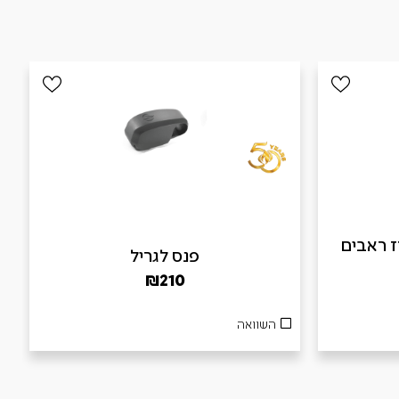
B – מארז ראבים
פנס לגריל
₪
210
השוואה