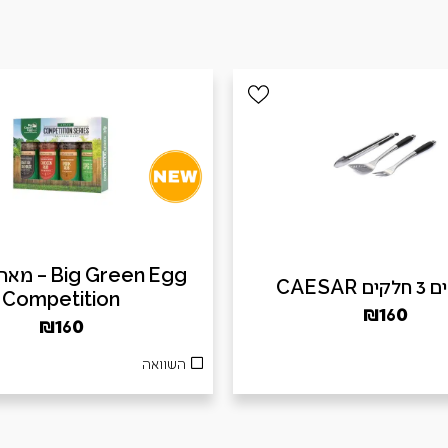
ig Green Egg
 CAESAR
Competition
₪
160
₪
160
השוואה