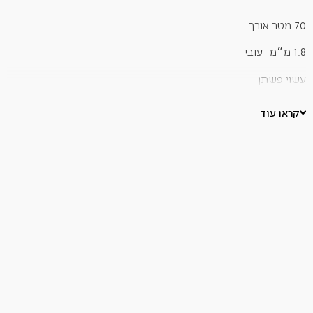
70 מטר אורך
1.8 מ״מ עובי
עשוי פשתן
מתאים לשימוש עם מזון
קראו עוד
בגריל בתנור או במעשנה.