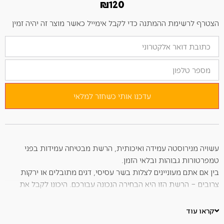
₪
120
הצטרף לרשימת ההמתנה כדי לקבל אימייל כאשר מוצר זה יהיה זמין
הזן
את
כתובת
מספר
הדוא"ל
טלפון
שלך
כדי
להצטרף
לרשימת
עדכנו אותי כשחזר למלאי
ההמתנה
למוצר
זה
עשויה מנירוסטה עמידה ואיכותית, הרשת מבטיחה עמידות בפני
טמפרטורות גבוהות ובלאי הזמן.
בין אם אתם מעוניינים לצלות בשר עסיסי, דגים מתובלים או ירקות
צרובים – הרשת הזו היא הבחירה הנכונה עבורכם. היכונו לקבל את
התוצאות הטובות ביותר מהגריל שלכם וליהנות מצלייה קלה ופשוטה.
הזמינו עכשיו והפכו את כל הצלייה לחוויה יוצאת דופן.
קראו עוד