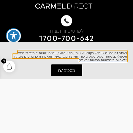
לפרטים והזמנות
1700-700-642
באתר זה נעשה שימוש בקובצי עוגיות (Cookies) ובטכנולוגיות דומות לצרכים
תפעוליים, ניתוח סטטיסטי, שיפור חוויית המשתמש והתאמת תוכן ופרסום ממוקד.
*לצפייה ב"מדיניות פרטיות" באתר
0
מסכים/ה
התחל שיחה
חייג אלינו
ניווט מהיר
אודותינו
רישום אחריות
מרכז מידע
קריירה
מחירון הובלות
צרו קשר
בלוג