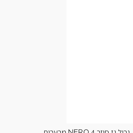
גריל גז סיזר NERO 4 מבערים