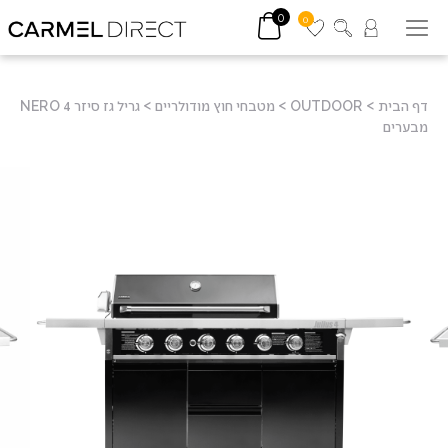
0
0
דף הבית
>
OUTDOOR
>
מטבחי חוץ מודולריים
>
גריל גז סיזר NERO 4
מבערים