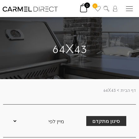
0
0
64X43
דף הבית
>
64X43
סינון מתקדם