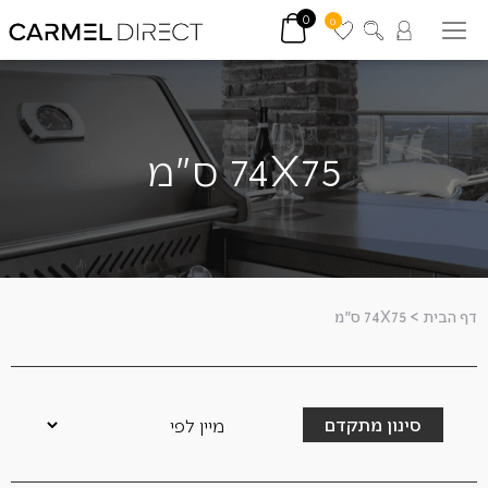
0
0
74X75 ס"מ
דף הבית
>
74X75 ס"מ
סינון מתקדם