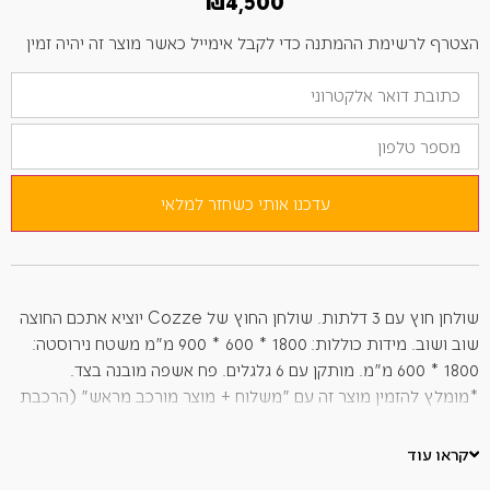
₪
4,500
הצטרף לרשימת ההמתנה כדי לקבל אימייל כאשר מוצר זה יהיה זמין
הזן
את
כתובת
מספר
הדוא"ל
טלפון
שלך
כדי
להצטרף
לרשימת
עדכנו אותי כשחזר למלאי
ההמתנה
למוצר
זה
שולחן חוץ עם 3 דלתות. שולחן החוץ של Cozze יוציא אתכם החוצה
שוב ושוב. מידות כוללות: 1800 * 600 * 900 מ"מ משטח נירוסטה:
1800 * 600 מ"מ. מותקן עם 6 גלגלים. פח אשפה מובנה בצד.
*מומלץ להזמין מוצר זה עם "משלוח + מוצר מורכב מראש" (הרכבת
המוצר מבוצעת על ידי צוות מומחה במרלוג של כרמל דיירקט).
מקטים: 90528-1+ 90528-2 + 90528-3 אחריות: *שנתיים *בהתאם
קראו עוד
לתנאים והגבלות. מוצר אינו מיועד לשימוש בשוק המוסדי. *אחריות