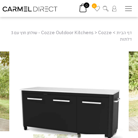
0
0
דף הבית
>
>
Cozze Outdoor Kitchens
Cozze - שולחן חוץ עם 3
דלתות