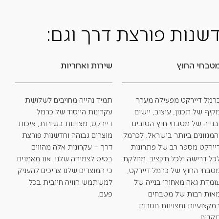
שנות פורצת דרך וגם:
טבחי החוץ
שירות ואחריות
רמל דיירקט מפעילה מערך
תמיד נהייה מחויבים לשלושת
קיף של תכנון, עיצוב, יישום
עקרונות הייסוד של כרמל
בנייה של מטבחי חוץ הטובים
דיירקט, מצוינות בשירות, איכות
המגוונים ביותר בישראל. לכרמל
מוצרים גבוהה וחדשנות פורצת
יירקט מספר רב של פתרונות
דרך – עקרונות אלה מהווים
כל דרישה ולכל תקציב. מחלקת
בסיס לצמיחה שלנו. אנו מאמנים
טבחי החוץ של כרמל דיירקט,
כי המוצרים שלנו צריכים להעניק
ומדת גאה מאחורי בנייה של
למשתמש חוויה חיובית בכל
אות רבות של מטבחים
פעם,
מקצועיות ומצוינות חסרות
קדים.