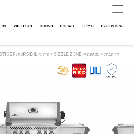
המותגים שלנו
גרילי גז
טאבונים
מעשנות
מטבחי חוץ
פורצ
דף הבית
>
20 שנה ל- SIZZLE ZONE
>
גריל גז PRESTIGE P500RSIB IL נירוסטה