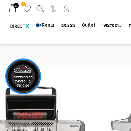
0
0
ת
שוק מקצועי
Outlet
מבצעים
Reels
X
DIRECT
גז PRESTIGE P500RSIB IL
כל ההבדלים
בין סדרות
נפוליאון
מק"ט
P500RSIBPSS-3-IL
השוואה