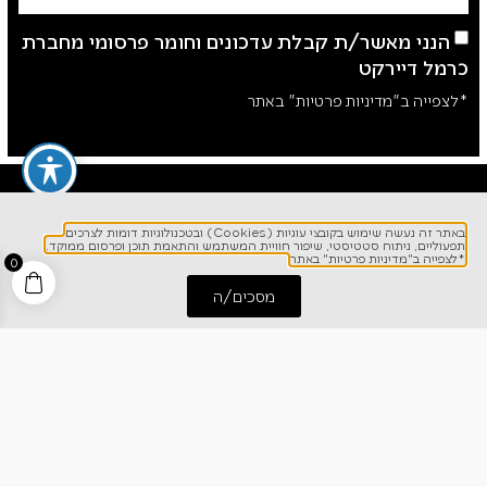
הנני מאשר/ת קבלת עדכונים וחומר פרסומי מחברת
כרמל דיירקט
*לצפייה ב"מדיניות פרטיות" באתר
באתר זה נעשה שימוש בקובצי עוגיות (Cookies) ובטכנולוגיות דומות לצרכים
תפעוליים, ניתוח סטטיסטי, שיפור חוויית המשתמש והתאמת תוכן ופרסום ממוקד.
*לצפייה ב"מדיניות פרטיות" באתר
0
מסכים/ה
התחל שיחה
חייג אלינו
לפרטים והזמנות
1700-700-642
ניווט מהיר