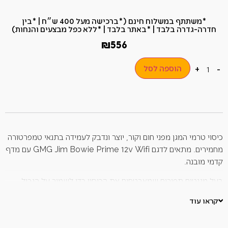
*משתתף במשלוח חינם (*ברכישה מעל 400 ש״ח​ | *בין
חדרה-גדרה בלבד | *באתר בלבד | *ללא כפל מבצעים והנחות)
₪
556
הוספה לסל
+
-
כיסוי טרמי המגן מפני חום וקור, יוצר ונדבק לעמידה בתנאי טמפרטורה
מחמירים. מתאים לדגם GMG Jim Bowie Prime 12v Wifi עם מדף
קדמי מובנה.
בעל מגנטים תפורים שמאבטחים את הכיסוי כדי לשמור על הגריל
בטוח ויבש.
קראו עוד
עוטף לחלוטין את מכסה המנוע הראשי ואת גוף הגריל לבטיחות
מוחלטת.