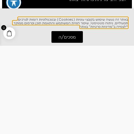
באתר זה נעשה שימוש בקובצי עוגיות (Cookies) ובטכנולוגיות דומות לצרכים
תפעוליים, ניתוח סטטיסטי, שיפור חוויית המשתמש והתאמת תוכן ופרסום ממוקד.
*לצפייה ב"מדיניות פרטיות" באתר
0
מסכים/ה
התחל שיחה
חייג אלינו
לפרטים והזמנות
1700-700-642
ניווט מהיר
אודותינו
רישום אחריות
מרכז מידע