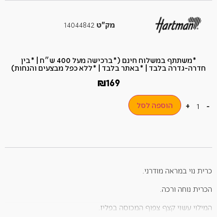
מק"ט
14044842
*משתתף במשלוח חינם (*ברכישה מעל 400 ש״ח​ | *בין
חדרה-גדרה בלבד | *באתר בלבד | *ללא כפל מבצעים והנחות)
₪
169
הוספה לסל
+
-
כרית נוי במראה מודרני.
הכרית נוחה ורכה.
המילוי עשוי קצף צפוף המכוסה בפליז.