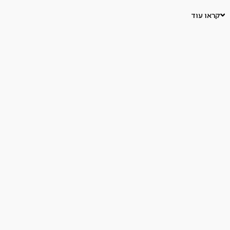
הבד חזק ועמיד.
קראו עוד
הרכב הבד: 50% כותנה ו-50% פוליאסטר.
מידות: 50x50x16 ס"מ.