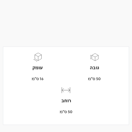
גובה
עומק
50 ס"מ
16 ס"מ
רוחב
50 ס"מ