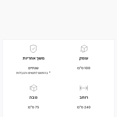
עומק
משך אחריות
100 ס"מ
שנתיים
* בהתאם לתנאים והגבלות
רוחב
גובה
240 ס"מ
75 ס"מ