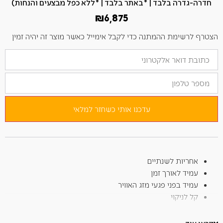
חדרה-גדרה בלבד | *באתר בלבד | *ללא כפל מבצעים והנחות)
₪
6,875
הצטרף לרשימת ההמתנה כדי לקבל אימייל כאשר מוצר זה יהיה זמין
הזן
את
כתובת
מספר
הדוא"ל
טלפון
שלך
כדי
להצטרף
לרשימת
עדכנו אותי כשחזר למלאי
ההמתנה
למוצר
זה
אחריות לשנתיים
עמיד לאורך זמן
עמיד בפני פגעי מזג האוויר
קל לניקוי
שולחן בעיצוב מודרני. החלק העליון עשוי לוח HPL והבסיס עשוי
אלומיניום, שניהם חומרים עמידים הדורשים תחזוקה נמוכה.