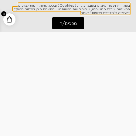
שליחה
באתר זה נעשה שימוש בקובצי עוגיות (Cookies) ובטכנולוגיות דומות לצרכים
תפעוליים, ניתוח סטטיסטי, שיפור חוויית המשתמש והתאמת תוכן ופרסום ממוקד.
*לצפייה ב"מדיניות פרטיות" באתר
0
הנני מאשר/ת קבלת עדכונים וחומר פרסומי מחברת
כרמל דיירקט
מסכים/ה
התחל שיחה
חייג אלינו
*לצפייה ב"מדיניות פרטיות" באתר
לפרטים והזמנות
1700-700-642