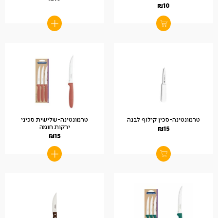
₪
10
טרמונטינה-סכין קילוף לבנה
טרמונטינה-שלישית סכיני
ירקות חומה
₪
15
₪
15