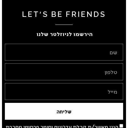
טרמונטינה-סכין סטייק
טרמונטינה -סכין סטייק חלקה
אספרסו
אספרסו
₪
35
₪
35
סכין סדרת BLACK
טרמונטינה- סכין סטייק קיאנטי
ג'מבו
₪
40
₪
40