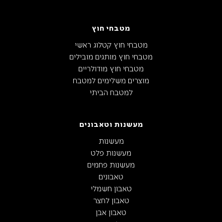
טרמונטינה-סכין לבשר 6
סכין קצבים 10 לבנה
פרופשיונל
₪
60
₪
60
סכין קצבים 10 כחולה –
סכין סטייק חלקה פוליווד
טרמונטינה
אספרסו
₪
60
₪
60