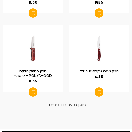
₪
30
₪
25
סכין ג'מבו יוקרתית בודד
סכין סטייק חלקה
POLYWOOD – קיאנטי
₪
35
₪
35