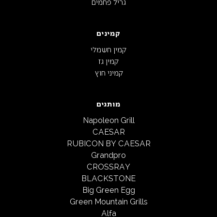
סט 6 סכינים ספרדיות פוליווד
טרמונטינה- קלף לבשר/לבצק
(אספרסו)
ידית לבנה
₪
65
₪
61
LET'S BE FRIENDS
הירשמו לניוזלטר שלנו ​