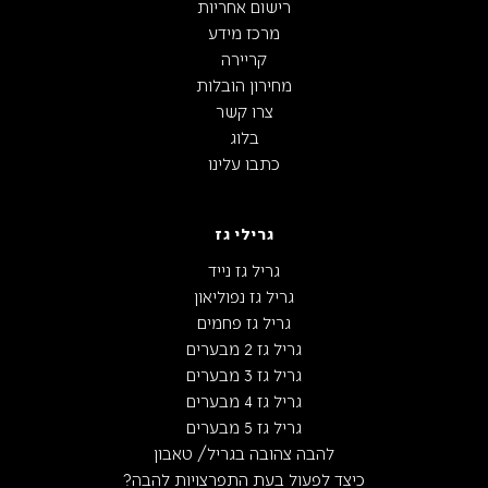
טרמונטינה – סכין חלקה שפיץ
Westmark – סכין גבינה 13.5
פוליווד אספרסו
ס"מ – Master Line
₪
50
₪
50