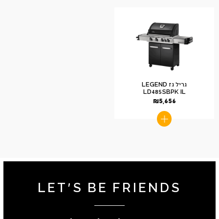
גריל גז LEGEND
LD485SBPK IL
₪
5,656
LET'S BE FRIENDS