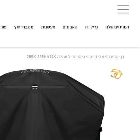
המותגים שלנו
גרילי גז
טאבונים
מעשנות
מטבחי חוץ
פורצ
דף הבית
>
אביזרים
>
כיסוי גריל ועגלה 285X 285PROX