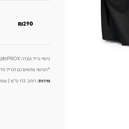
₪
290
כיסוי גריל ועגלה 285X 285PROX.
*הכיסוי מתאים גם לגריל פלאנצ'ה 22 – BLACKSTONE 
מידות:
רוחב: 113 ס"מ | עומק 52 ס"מ | גובה 94 ס"מ