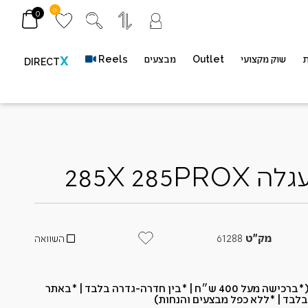
0
0
ת
שוק מקצועי
Outlet
מבצעים
Reels
X
DIRECT
285X 285P
מק"ט
61288
השוואה
*משתתף במשלוח חינם (*ברכישה מעל 400 ש״ח​ | *בין חדרה-גדרה בלבד | *באתר
בלבד | *ללא כפל מבצעים והנחות)