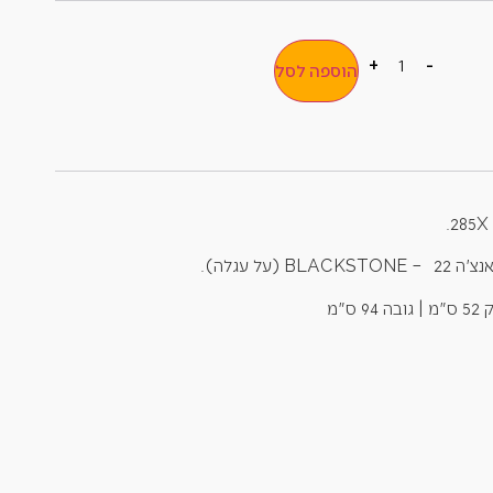
+
-
הוספה לסל
(על עגלה).