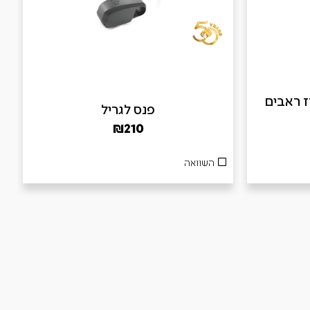
B – מארז ראבים
פנס לגריל
₪
210
השוואה