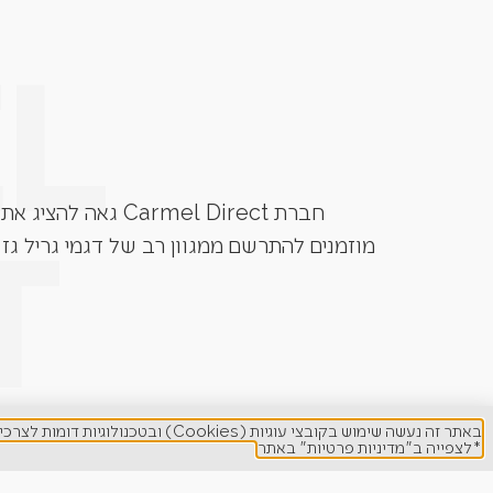
חברת Carmel Direct גאה להציג את גרילי הגז מבית המותגים המובילים בעולם. Grandhall, Napoleon, Caesar Grill, Lynx ועוד.
מוזמנים להתרשם ממגוון רב של דגמי גריל גז 
באתר זה נעשה שימוש בקובצי עוגיות (Cookies) ובטכנולוגיות דומות לצרכים תפעוליים, ניתוח סטטיסטי, שיפור חוויית המשתמש והתאמת תוכן ופרסום ממוקד.
*לצפייה ב"מדיניות פרטיות" באתר