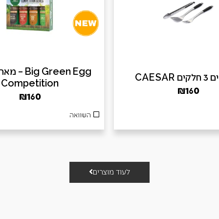
ig Green Egg
 CAESAR
Competition
₪
160
₪
160
השוואה
לעוד מוצרים