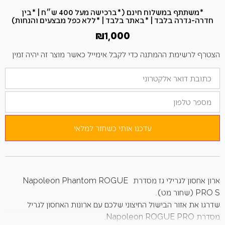
*משתתף במשלוח חינם (*ברכישה מעל 400 ש״ח​ | *בין
חדרה-גדרה בלבד | *באתר בלבד | *ללא כפל מבצעים והנחות)
₪
1,000
הצטרף לרשימת ההמתנה כדי לקבל אימייל כאשר מוצר זה יהיה זמין
הזן
את
כתובת
מספר
הדוא"ל
טלפון
שלך
כדי
להצטרף
לרשימת
עדכנו אותי כשחזר למלאי
ההמתנה
למוצר
זה
ארון אחסון לגרילי גז מסדרת Napoleon
ROGUE
Phantom
PRO S (שחור מט).
שדרגו את אזור הבישול החיצוני שלכם עם ארונות האחסון לגריל
מסדרת Napoleon ROGUE PRO.