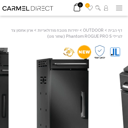
0
0
דף הבית
>
OUTDOOR
>
יחידות מטבח מודולאריות
>
ארון אחסון צד
לגרילי Phantom ROGUE PRO S (שחור מט)