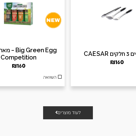
ig Green Egg
 CAESAR
Competition
₪
160
₪
160
השוואה
לעוד מוצרים