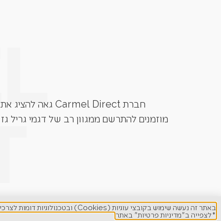
חברת Carmel Direct גאה להציג את גרילי הגז מבית המותגים המובילים בעולם. Grandhall, Napoleon, Caesar Grill, Lynx ועוד.
מוזמנים להתרשם ממגוון רב של דגמי גריל גז 
באתר זה נעשה שימוש בקובצי עוגיות (Cookies) ובטכנולוגיות דומות לצרכים תפעוליים, ניתוח סטטיסטי, שיפור חוויית המשתמש והתאמת תוכן ופרסום ממוקד.
*לצפייה ב"מדיניות פרטיות" באתר