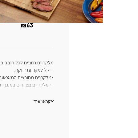
₪
63
מלקחיים חיוניים לכל חובב בר
– קל לניקוי ותחזוקה.
-מלקחיים מחורצים המאפשרי
-המלקחיים מצוידים במנגנון 
מונעת החלקה לשימוש יציב ונ
-חור התלייה שבמרית משמש ג
קראו עוד
ונגיש.