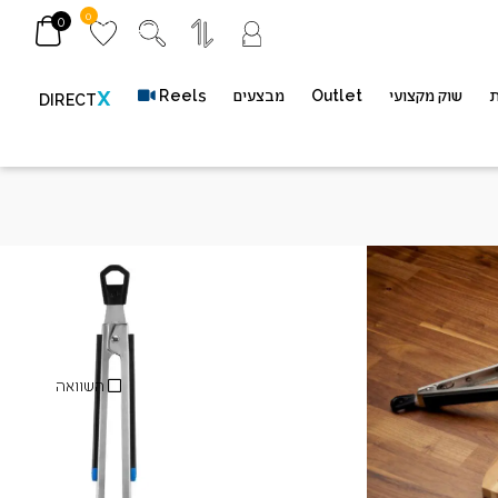
0
0
ת
שוק מקצועי
Outlet
מבצעים
Reels
X
DIRECT
ריל
מק"ט
GATL004
השוואה
*משתתף במשלוח חינם (*ברכישה מעל 400 ש״ח​ | *בין חדרה-גדרה בלבד | *באתר
בלבד | *ללא כפל מבצעים והנחות)