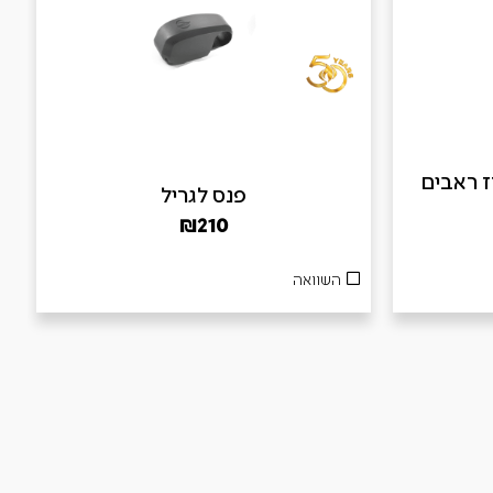
B – מארז ראבים
פנס לגריל
₪
210
השוואה