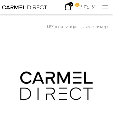
0
0
דף הבית
>
נפוליאון - מגן מבער סדרת LEX