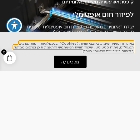
קופסת אש עשויה מיציקת אלומיניום
לפיזור חום אופטימלי
יציקת האלומיניום מאפשרת העברת חום אופטימלית ומיטבית ויוצרת
סביבה מצוינת לשמירה על החום והעוצמה שלו
באתר זה נעשה שימוש בקובצי עוגיות (Cookies) ובטכנולוגיות דומות לצרכים
תפעוליים, ניתוח סטטיסטי, שיפור חוויית המשתמש והתאמת תוכן ופרסום ממוקד.
*לצפייה ב"מדיניות פרטיות" באתר
0
מסכים/ה
התחל שיחה
חייג אלינו
מבער אינפרא אדום- SIZZEL ZONE
צריבה מושלמת
להשיג תוצאות מושלמות בכל צלייה, לחיזוק אפקט המייארד על ידי
העוצמה הבלתי מתפשרת של נפוליאון