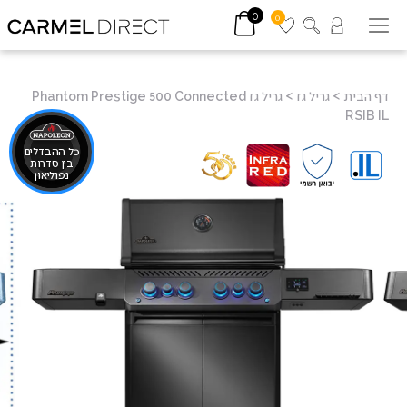
0
0
דף הבית
>
גריל גז
>
גריל גז Phantom Prestige 500 Connected
RSIB IL
כל ההבדלים
בין סדרות
נפוליאון