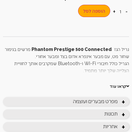
הוספה לסל
+
-
גריל הגז
Phantom Prestige 500 Connected
מרשים בגימור
שחור מט, עם מבער אינפרא אדום בצד ומבער אחורי.
הגריל כולל חיבורי Wi-Fi ו-Bluetooth שמקרבים אותך לחוויית
הצלייה שלך יותר מתמיד.
באמצעות הטלפון החכם שלך תוכל לנטר טמפרטורות, להגדיר טיימר,
לקבל סיוע בבישול ואף התראות על חום גבוה.
קראו עוד
חיישני טמפרטורה מובנים ותצוגת LCD אינטגרלית יבטיחו שתדע
תמיד מה מתרחש בתוך הגריל.
מפרט מבערים ועוצמה
+
כפתורי השליטה מוארים ב-LED ומתאפיינים ב-SafetyGlow,
המהבהבים לצורך בטיחות.
תכונות
+
4 מבערי נירוסטה ראשיים
אחריות
+
TM
מבער אינפרא צידי עוצמתי
SIZZLE ZONE
המגיע לעד כה