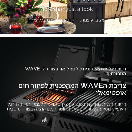
More than just a look
עיצוב, עוצמה, דיוק וטעם מושלם בכל צלייה!
רשת הצלייה האייקונית של נפוליאון בצורת ה- WAVE
המסורתית
צריבת הWAVE המהפכנית לפיזור חום
אופטימאלי
הרשת הגלית מחוזקת בסיבי פורצלן שתורמת לעמידותה. הקו הגלי
האופייני מסייע לפיזור חום לאורך חומר הגלם הנצלה בצורה מיטבית