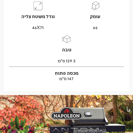
עומק
גודל משטח צליה
46X71
66
גובה
129.5 ס"מ
מכסה פתוח
147 ס"מ