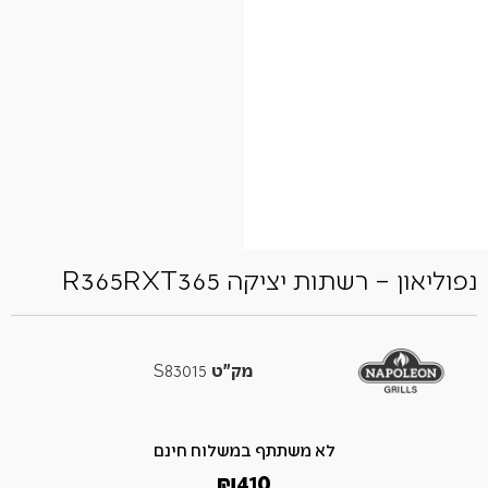
נפוליאון – רשתות יציקה R365RXT365
מק"ט
S83015
לא משתתף במשלוח חינם
₪
410