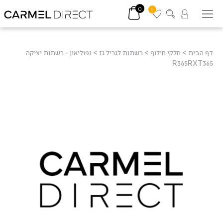
0
0
דף הבית
>
חלקי חילוף
>
רשתות לגריל גז
>
נפוליאון - רשתות יציקה
R365RXT365