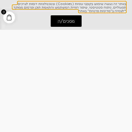
באתר זה נעשה שימוש בקובצי עוגיות (Cookies) ובטכנולוגיות דומות לצרכים
תפעוליים, ניתוח סטטיסטי, שיפור חוויית המשתמש והתאמת תוכן ופרסום ממוקד.
*לצפייה ב"מדיניות פרטיות" באתר
0
שליחה
מסכים/ה
התחל שיחה
חייג אלינו
הנני מאשר/ת קבלת עדכונים וחומר פרסומי מחברת
כרמל דיירקט
*לצפייה ב"מדיניות פרטיות" באתר
לפרטים והזמנות
1700-700-642