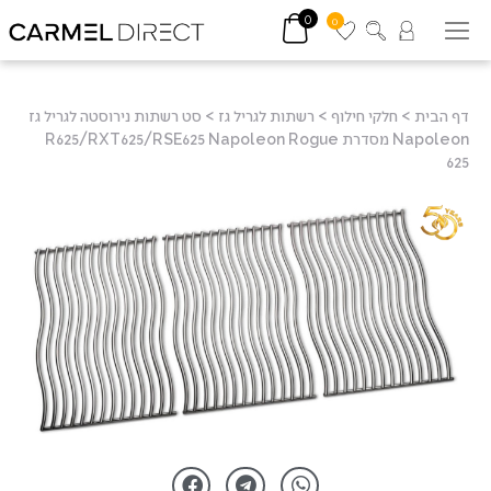
0
0
דף הבית
>
חלקי חילוף
>
רשתות לגריל גז
>
סט רשתות נירוסטה לגריל גז
Napoleon מסדרת R625/RXT625/RSE625 Napoleon Rogue
625