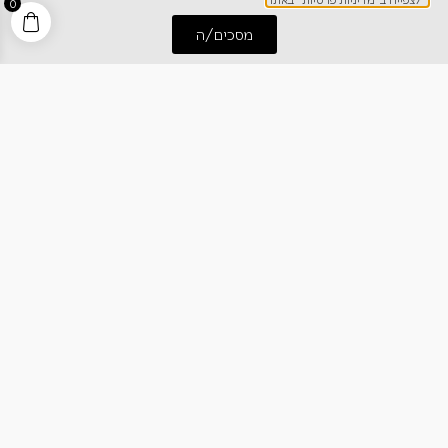
0
מסכים/ה
התחל שיחה
חייג אלינו
לפרטים והזמנות
1700-700-642
ניווט מהיר
אודותינו
רישום אחריות
מרכז מידע
קריירה
מחירון הובלות
צרו קשר