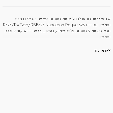
אידיאלי לשדרוג או להחלפה של רשתות הצלייה בגרילי גז מבית
נפוליאון מסדרת R625/RXT625/RSE625 Napoleon Rogue 625
מכיל סט של 3 רשתות צלייה יצוקה, בעיצוב גלי ייחודי ואייקוני לחברת
נפוליאון.
מתאים לגרילי גז של חברת נפוליאון מסדרת
R625/RXT625/RSE625 Napoleon Rogue 625.
קראו עוד