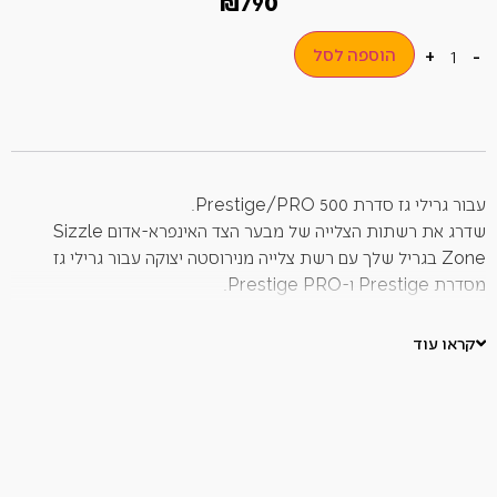
₪
790
הוספה לסל
+
-
עבור גרילי גז סדרת Prestige/PRO 500.
שדרג את רשתות הצלייה של מבער הצד האינפרא-אדום Sizzle
Zone בגריל שלך עם רשת צלייה מנירוסטה יצוקה עבור גרילי גז
מסדרת Prestige ו-Prestige PRO.
הרשתות מגיעות בעיצוב בצורת WAVE האייקוני של נפוליאון לחווית
צלייה מדהימה.
קראו עוד
קלות לניקוי.