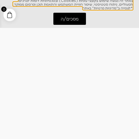
באתר זה נעשה שימוש בקובצי עוגיות (Cookies) ובטכנולוגיות דומות לצרכים
תפעוליים, ניתוח סטטיסטי, שיפור חוויית המשתמש והתאמת תוכן ופרסום ממוקד.
*לצפייה ב"מדיניות פרטיות" באתר
0
מסכים/ה
התחל שיחה
חייג אלינו
לפרטים והזמנות
1700-700-642
ניווט מהיר
אודותינו
רישום אחריות
מרכז מידע
קריירה
מחירון הובלות