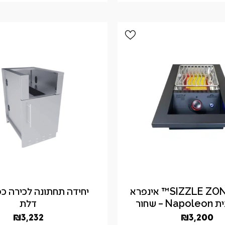
כירת גז SIZZLE ZONE™ אינפרא
יחידה תחתונה לכירה כ
– שחור
דלת
₪
3,232
₪
3,200