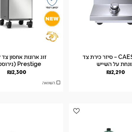
CAESAR BI – סיזר כירת צד
זוג ארונות אחסון צד ל
נחת על השייש
Prestige (נירוסטה)
₪
2,300
₪
2,290
השוואה