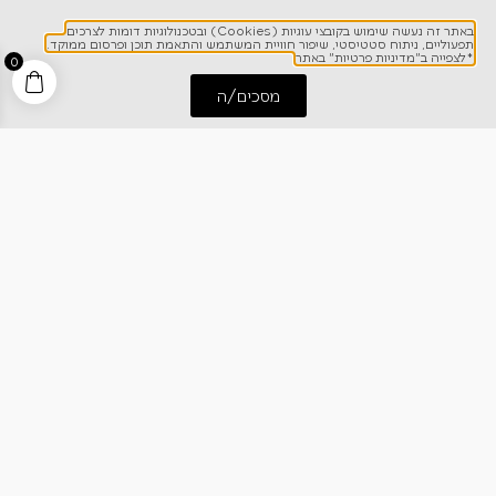
באתר זה נעשה שימוש בקובצי עוגיות (Cookies) ובטכנולוגיות דומות לצרכים
תפעוליים, ניתוח סטטיסטי, שיפור חוויית המשתמש והתאמת תוכן ופרסום ממוקד.
*לצפייה ב"מדיניות פרטיות" באתר
0
מסכים/ה
התחל שיחה
חייג אלינו
לפרטים והזמנות
1700-700-642
ניווט מהיר
אודותינו
רישום אחריות
מרכז מידע
קריירה