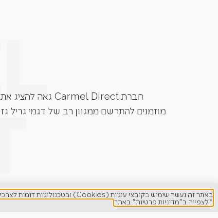
חברת Carmel Direct גאה להציג את גרילי הגז מבית המותגים המובילים בעולם. Grandhall, Napoleon, Caesar Grill, Lynx ועוד.
מוזמנים להתרשם ממגוון רב של דגמי גריל גז 
באתר זה נעשה שימוש בקובצי עוגיות (Cookies) ובטכנולוגיות דומות לצרכים תפעוליים, ניתוח סטטיסטי, שיפור חוויית המשתמש והתאמת תוכן ופרסום ממוקד.
*לצפייה ב"מדיניות פרטיות" באתר