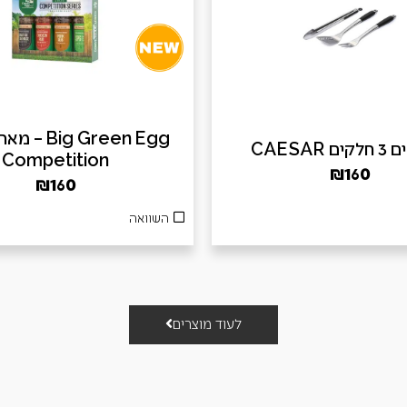
ig Green Egg
 CAESAR
Competition
₪
160
₪
160
השוואה
לעוד מוצרים