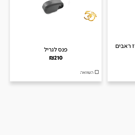
B – מארז ראבים
פנס לגריל
₪
210
השוואה