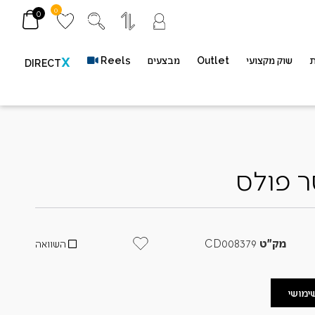
0
0
ת
שוק מקצועי
Outlet
מבצעים
Reels
X
DIRECT
ר פולס
מק"ט
CD008379
השוואה
שימושי