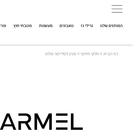
המותגים שלנו
גרילי גז
טאבונים
מעשנות
מטבחי חוץ
פורצ
דף הבית
>
חלקי חילוף
>
סכין לסלייסר פולס