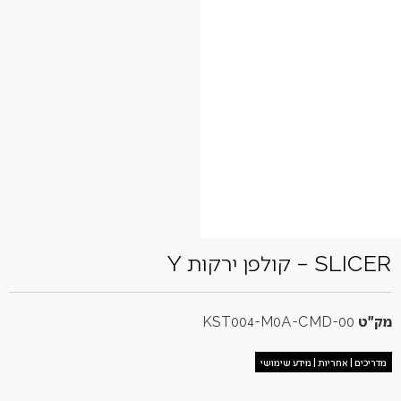
SLICER – קולפן ירקות Y
מק"ט
KST004-M0A-CMD-00
מדריכים | אחריות | מידע שימושי