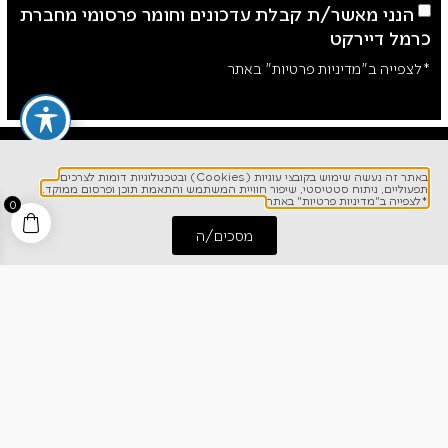
הנני מאשר/ת קבלת עדכונים וחומר פרסומי מחברת
כרמל דיירקט
*לצפייה ב"מדיניות פרטיות" באתר
באתר זה נעשה שימוש בקובצי עוגיות (Cookies) ובטכנולוגיות דומות לצרכים
תפעוליים, ניתוח סטטיסטי, שיפור חוויית המשתמש והתאמת תוכן ופרסום ממוקד.
*לצפייה ב"מדיניות פרטיות" באתר
0
מסכים/ה
התחל שיחה
חייג אלינו
לפרטים והזמנות
1700-700-642
ניווט מהיר