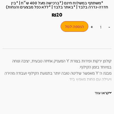
*משתתף במשלוח חינם (*ברכישה מעל 400 ש״ח​ | *בין
חדרה-גדרה בלבד | *באתר בלבד | *ללא כפל מבצעים והנחות)
₪
20
הוספה לסל
+
-
קולפן ירקות ופירות בצורת Y המעניק אחיזה טבעית, יציבה ונוחה
במיוחד בזמן הקילוף.
מבנה ה־Y מאפשר שליטה טובה יותר בתנועת הקילוף ועבודה מהירה
ויעילה עם פחות מאמץ ביד.
הלהב החד מנירוסטה מתאים לקילוף מגוון רחב של ירקות ופירות
בצורה חלקה ואחידה, בעוד הידית הארגונומית מספקת נוחות שימוש
קראו עוד
גם בעבודה ממושכת.
מתאים למטבח הביתי והמקצועי, קל לניקוי ונוח לאחסון.
*יחידה אחת בלבד / צבע אקראי.