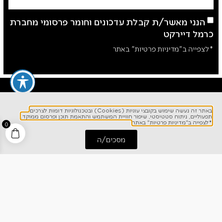
הנני מאשר/ת קבלת עדכונים וחומר פרסומי מחברת
כרמל דיירקט
*לצפייה ב"מדיניות פרטיות" באתר
באתר זה נעשה שימוש בקובצי עוגיות (Cookies) ובטכנולוגיות דומות לצרכים
תפעוליים, ניתוח סטטיסטי, שיפור חוויית המשתמש והתאמת תוכן ופרסום ממוקד.
*לצפייה ב"מדיניות פרטיות" באתר
0
מסכים/ה
לפרטים והזמנות
התחל שיחה
חייג אלינו
1700-700-642
ניווט מהיר