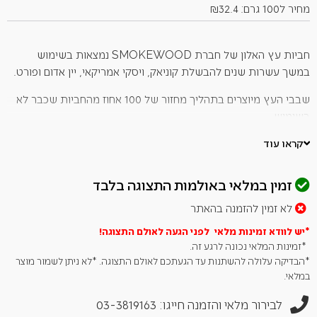
מחיר ל100 גרם: ₪32.4
חביות עץ האלון של חברת SMOKEWOOD נמצאות בשימוש
במשך עשרות שנים להבשלת קוניאק, ויסקי אמריקאי, יין אדום ופורט.
שבבי העץ מיוצרים בתהליך מחזור של 100 אחוז מהחביות שכבר לא
בשימוש.
ניתן לעשות שימוש בשבבים בגרילי גז, פחמים או מעשנה.
קראו עוד
שבבי העץ מעניקים טעם נפלא לבשר, דגים והירקות המעושנים.
זמין במלאי באולמות התצוגה בלבד
הטעם הייחודי נוצר מחלחול הטעם האמיתי של הנוזלים המבשילים
לא זמין להזמנה בהאתר
בחביות. טעם זה מעניק ניחוח טבעי למזון המעושן.
*יש לוודא זמינות מלאי לפני הגעה לאולם
התצוגה!
ניתן להשיג את שבבי העץ בגדלים שונים: נסורת עץ ובלוקים בגודל 2-
*זמינות המלאי נכונה לרגע זה.
2.5 ס"מ.
*הבדיקה עלולה להשתנות עד הגעתכם לאולם התצוגה. *לא ניתן לשמור מוצר
במלאי.
לבירור מלאי והזמנה חייגו: 03-3819163