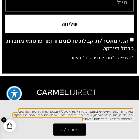
שליחה
הנני מאשר/ת קבלת עדכונים וחומר פרסומי מחברת
כרמל דיירקט
*לצפייה ב"מדיניות פרטיות" באתר
באתר זה נעשה שימוש בקובצי עוגיות (Cookies) ובטכנולוגיות דומות לצרכים
תפעוליים, ניתוח סטטיסטי, שיפור חוויית המשתמש והתאמת תוכן ופרסום ממוקד.
לפרטים והזמנות
*לצפייה ב"מדיניות פרטיות" באתר
0
1700-700-642
מסכים/ה
התחל שיחה
חייג אלינו