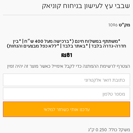
שבבי עץ לעישון בניחוח קוניאק
מק"ט
1096
*משתתף במשלוח חינם (*ברכישה מעל 400 ש״ח​ | *בין
חדרה-גדרה בלבד | *באתר בלבד | *ללא כפל מבצעים והנחות)
₪
81
הצטרף לרשימת ההמתנה כדי לקבל אימייל כאשר מוצר זה יהיה זמין
הזן
את
כתובת
מספר
הדוא"ל
טלפון
שלך
כדי
להצטרף
לרשימת
עדכנו אותי כשחזר למלאי
ההמתנה
למוצר
זה
משקל כולל: 0.250 ק"ג