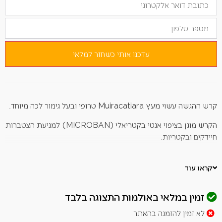
את
כתובת
מספר
הדוא"ל
טלפון
שלך
כדי
להצטרף
לרשימת
עדכנו אותי כשחזר למלאי
ההמתנה
למוצר
זה
קרש ההגשה עשוי מעץ Muiracatiara טרופי ובעל גימור לכה מיוחד.
הקרש מוגן בציפוי אנטי בקטריאלי (MICROBAN) למניעת הצטברות
חיידקים ובקטריות.
הציפוי מאפשר עבודה הגיינית יותר וניקוי קל יותר של הקרש.
קראו עוד
בקרש ההגשה ישנן תעלות שמנקזות את נוזלי המזון המסייעות לכך
שסביבת החיתוך תישאר יבשה.
זמין במלאי באולמות התצוגה בלבד
מומלץ להגשה וחיתוך של בשר, ירקות, דגים וכדומה.
לא זמין להזמנה בהאתר