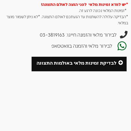
לפני השימוש הראשוני יש לשטוף את קרש ההגשה עם מים חמים
*יש לוודא זמינות מלאי לפני הגעה לאולם
התצוגה!
וסבון ולייבש היטב.
*זמינות המלאי נכונה לרגע זה.
*הבדיקה עלולה להשתנות עד הגעתכם לאולם התצוגה. *לא ניתן לשמור מוצר
כאשר קרש ההגשה יבש יש לעבור עליו עם בד משומן ולהקפיד שלא
במלאי.
יישארו עליו שאריות שמן.
לבירור מלאי והזמנה חייגו: 03-3819163
יש לייבש היטב לפני האחסון. הייבוש תורם לשמירה על הנראות
הטבעית של העץ.
לבירור מלאי והזמנה בוואטסאפ
יש לאחסן במקום מאוורר.
לבדיקת זמינות מלאי באולמות התצוגה
מידות: קוטר 23 ס"מ, גובה 1.2 ס"מ, משקל 0.34 ק"ג.
מסדרת CHURRASCO – הסדרה האיכותית של אביזרי מטבח
מבית TRAMONTINA.
TRAMONTINA – שם נרדף לאיכות ולמסורת ברזילאית ארוכת
שנים, 100 שנה של איכות!