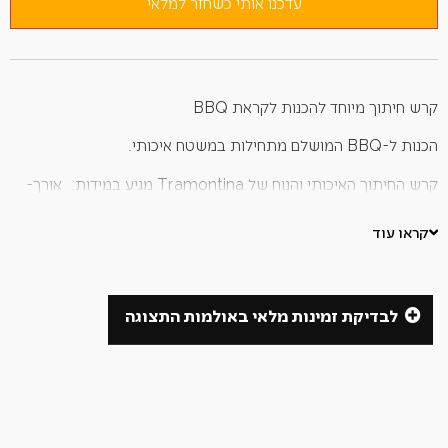
לרשימת
עדכנו אותי כשחזר למלאי
ההמתנה
למוצר
זה
קרש חיתוך מיוחד להכנות לקראת BBQ
הכנות ל-BBQ המושלם מתחילות במשטח איכותי.
קרש החיתוך האיכותי והנוח של Tramontina מגיע במידות: אורך-
47 ס"מ רוחב- 30.7 ס"מ עובי- 2.2 ס"מ
קראו עוד
לבדיקת זמינות מלאי באולמות התצוגה