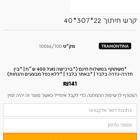
קרש חיתוך 22*307*40
מק"ט
10066/100
*משתתף במשלוח חינם (*ברכישה מעל 400 ש״ח​ | *בין
חדרה-גדרה בלבד | *באתר בלבד | *ללא כפל מבצעים והנחות)
₪
141
הצטרף לרשימת ההמתנה כדי לקבל אימייל כאשר מוצר זה יהיה זמין
הזן
את
כתובת
מספר
הדוא"ל
טלפון
שלך
כדי
להצטרף