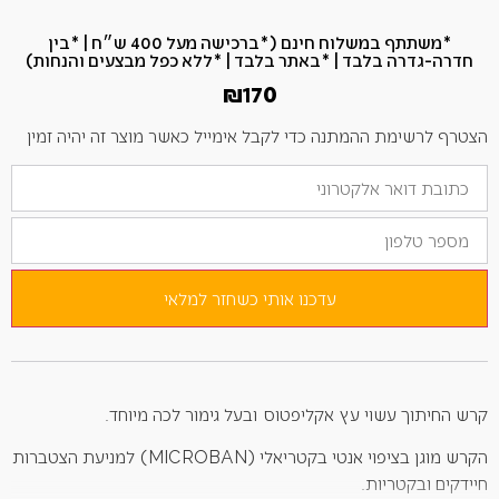
*משתתף במשלוח חינם (*ברכישה מעל 400 ש״ח​ | *בין
חדרה-גדרה בלבד | *באתר בלבד | *ללא כפל מבצעים והנחות)
₪
170
הצטרף לרשימת ההמתנה כדי לקבל אימייל כאשר מוצר זה יהיה זמין
הזן
את
כתובת
מספר
הדוא"ל
טלפון
שלך
כדי
להצטרף
לרשימת
עדכנו אותי כשחזר למלאי
ההמתנה
למוצר
זה
קרש החיתוך עשוי עץ אקליפטוס ובעל גימור לכה מיוחד.
הקרש מוגן בציפוי אנטי בקטריאלי (MICROBAN) למניעת הצטברות
חיידקים ובקטריות.