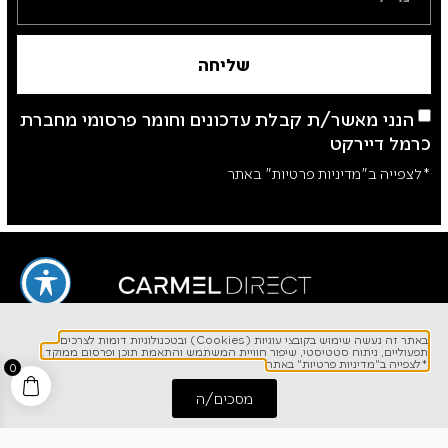
שליחה
הנני מאשר/ת קבלת עדכונים וחומר פרסומי מחברת
כרמל דיירקט
*לצפייה ב"מדיניות פרטיות" באתר
באתר זה נעשה שימוש בקובצי עוגיות (Cookies) ובטכנולוגיות דומות לצרכים
תפעוליים, ניתוח סטטיסטי, שיפור חוויית המשתמש והתאמת תוכן ופרסום ממוקד.
לפרטים והזמנות
*לצפייה ב"מדיניות פרטיות" באתר
0
1700-700-642
מסכים/ה
התחל שיחה
חייג אלינו