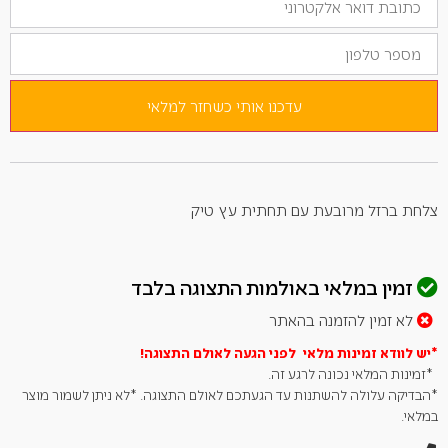
את
כתובת
מספר
הדוא"ל
טלפון
שלך
כדי
להצטרף
לרשימת
עדכנו אותי כשחזר למלאי
ההמתנה
למוצר
זה
צלחת ברזל מרובעת עם תחתית עץ טיק
זמין במלאי באולמות התצוגה בלבד
לא זמין להזמנה בהאתר
*יש לוודא זמינות מלאי לפני הגעה לאולם
התצוגה!
*זמינות המלאי נכונה לרגע זה.
*הבדיקה עלולה להשתנות עד הגעתכם לאולם התצוגה. *לא ניתן לשמור מוצר
במלאי.