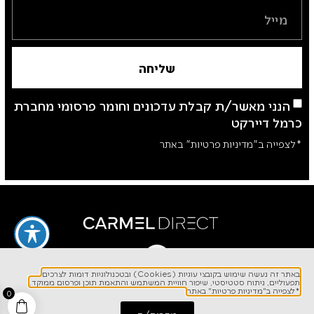
שליחה
הנני מאשר/ת קבלת עדכונים וחומר פרסומי מחברת
כרמל דיירקט
*לצפייה ב"מדיניות פרטיות" באתר
באתר זה נעשה שימוש בקובצי עוגיות (Cookies) ובטכנולוגיות דומות לצרכים
לפרטים והזמנות
תפעוליים, ניתוח סטטיסטי, שיפור חוויית המשתמש והתאמת תוכן ופרסום ממוקד.
1700-700-642
*לצפייה ב"מדיניות פרטיות" באתר
0