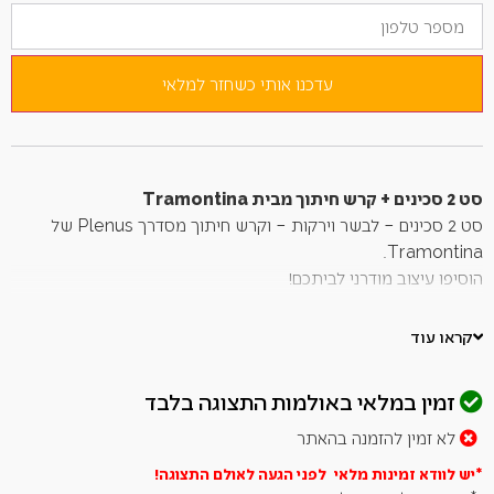
מספר
הדוא"ל
טלפון
שלך
כדי
להצטרף
לרשימת
עדכנו אותי כשחזר למלאי
ההמתנה
למוצר
זה
סט 2 סכינים + קרש חיתוך מבית Tramontina
סט 2 סכינים – לבשר וירקות – וקרש חיתוך מסדרך Plenus של
Tramontina.
הוסיפו עיצוב מודרני לביתכם!
הכלים עמידים במיוחד ובטוחים לשימוש במדיח.
קראו עוד
• להבים מנירוסטה
• ידיות הסכינים מפוליפרופילן
זמין במלאי באולמות התצוגה בלבד
• קרש חיתוך מפוליפרופילן
לא זמין להזמנה בהאתר
תכולה:
סכין פירות וירקות 3" – 18.6 ס"מ אורך
*יש לוודא זמינות מלאי לפני הגעה לאולם
התצוגה!