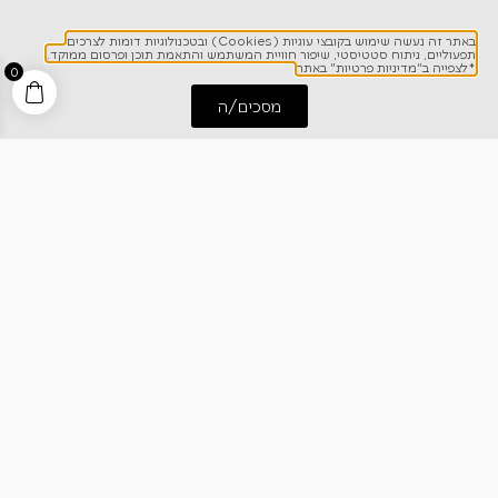
לפרטים והזמנות
1700-700-642
באתר זה נעשה שימוש בקובצי עוגיות (Cookies) ובטכנולוגיות דומות לצרכים
תפעוליים, ניתוח סטטיסטי, שיפור חוויית המשתמש והתאמת תוכן ופרסום ממוקד.
*לצפייה ב"מדיניות פרטיות" באתר
0
מסכים/ה
התחל שיחה
חייג אלינו
ניווט מהיר
אודותינו
רישום אחריות
מרכז מידע
קריירה
מחירון הובלות
צרו קשר
בלוג
כתבו עלינו
גרילי גז