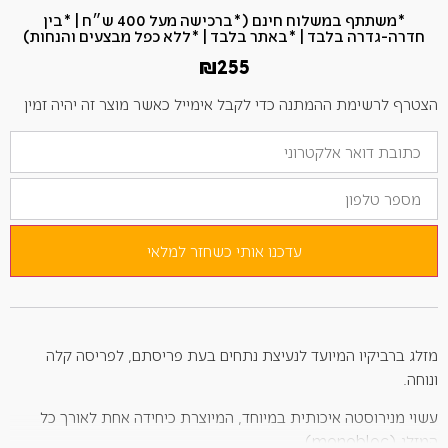
*משתתף במשלוח חינם (*ברכישה מעל 400 ש״ח​ | *בין
חדרה-גדרה בלבד | *באתר בלבד | *ללא כפל מבצעים והנחות)
₪
255
הצטרף לרשימת ההמתנה כדי לקבל אימייל כאשר מוצר זה יהיה זמין
הזן
את
כתובת
מספר
הדוא"ל
טלפון
שלך
כדי
להצטרף
לרשימת
עדכנו אותי כשחזר למלאי
ההמתנה
למוצר
זה
מזלג ברביקיו המיועד לנעיצת נתחים בעת פריסתם, לפריסה קלה
ונוחה.
עשוי מנירוסטה איכותית במיוחד, המיוצרת כיחידה אחת לאורך כל
המזלג (monobloc)