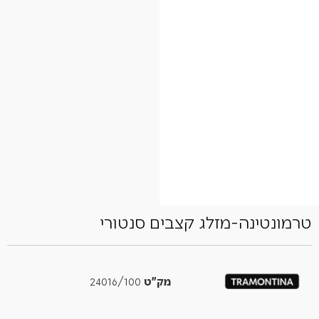
טרמונטינה-מזלג קצבים סנטורי
מק"ט
24016/100