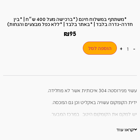
*משתתף במשלוח חינם (*ברכישה מעל 400 ש״ח​ | *בין
חדרה-גדרה בלבד | *באתר בלבד | *ללא כפל מבצעים והנחות)
₪
95
הוספה לסל
+
-
עשוי מנירוסטה 304 איכותית אשר לא מחלידה.
ידית הקומקום עשויה באקליט וכן גם המכסה.
יש למקם את הקומקום היטב במרכז המבער.
לשמירה על הקומקום לאורך זמן שטפו בעזרת ספוג וחומר ניקוי במים
קראו עוד
חמים וייבשו מיד.