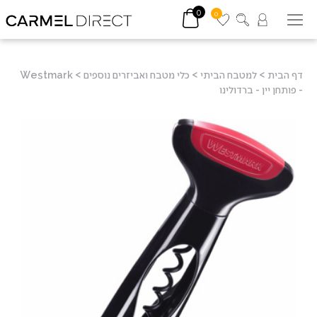
0
0
דף הבית
>
למטבח הביתי
>
כלי מטבח ואביזרים נוספים
>
Westmark
- פותחן יין - ברדולינו