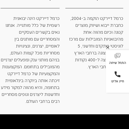
כרמל דיירקט הוקמה ב-2004,
כרמל דיירקט הינה יבואנית
כחברת ייבוא ושיווק מוצרים
רשמית של כלל מותגייה. אנחנו
קטנה וכיום מהווה אחת
גאים בקשרים העסקיים
מהיבואניות המובילות עם מרכז
והמסחריים עם מותגים בין
לוגיסטי מתקדם וחדשני, 5
לאומיים, יצרנים, ונציגויות
אולמות תצוגה ברחבי הארץ
מסחריות מכל קצוות העולם,
ומערך הפצה ל-400 נקודות
בניהם מותגי ענק ומפעלים יצרניים
התחל שיחה
מכירה ברחבי הארץ.
מהמובילים בתחומם. המקצוענות
והמקצועיות של כרמל דיירקט
זיכתה אותה ביוקרה בינלאומית
חייג אלינו
בתחומה, והיא מהווה למקור מידע
וחדשנות ליצרנים וגופים מסחריים
רבים ברחבי העולם.