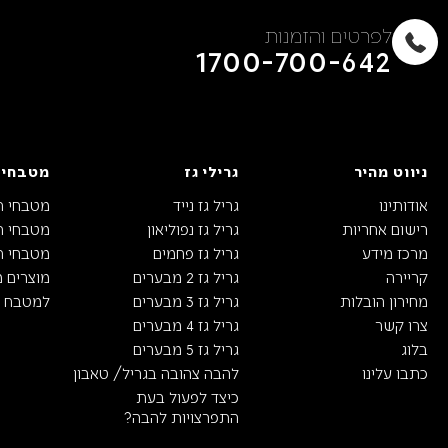
לפרטים והזמנות
1700-700-642
ניווט מהיר
גרילי גז
מטבחי 
אודותינו
גריל גז נייד
מטבחי ח
רישום אחריות
גריל גז נפוליאון
מטבחי חו
מרכז מידע
גריל גז פחמים
מטבחי חו
קריירה
גריל גז 2 מבערים
מוצרים 
מחירון הובלות
גריל גז 3 מבערים
למטבח ה
צרו קשר
גריל גז 4 מבערים
בלוג
גריל גז 5 מבערים
כתבו עלינו
להבה צהובה בגריל/ טאבון
כיצד לפעול בעת
התפרצויות להבה?