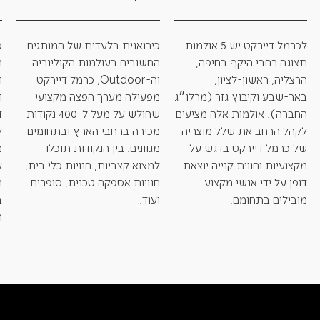
לכרמל דיירקט יש 5 אולמות
כיבואנית בלעדית של המותגים
כ
תצוגה רחבי היקף בחיפה,
החשובים בעולמות הקולינריה
מ
הרצליה, ראשון-לציון,
וה-Outdoor, כרמל דיירקט
ו
באר-שבע וקיבוץ גזר (מרלו״ג
מפעילה מערך הפצה מקצועי
ו
החברה). אולמות אלה מציעים
שחולש על מעל ל-400 נקודות
ד
לקהל הרחב את שלל מוצריה
מכירה ברחבי הארץ ובתחומים
ל
של כרמל דיירקט בדגש על
מגוונים. בין הנקודות תוכלו
מ
מקצועיות וחווית קנייה יוצאת
למצוא קצביות, חנויות כלי בית,
ע
דופן על ידי אנשי מקצוע
חנויות אספקה טכנית, סופרים
מ
מובילים בתחומם.
ועוד.
ב
ת