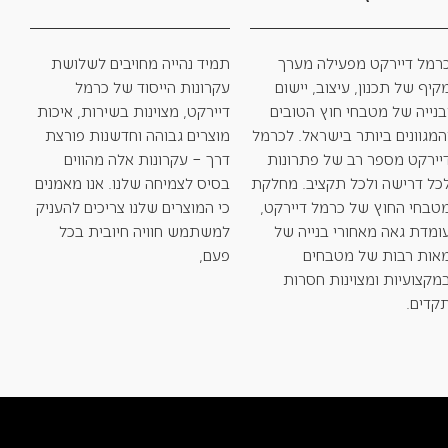
רמל דיירקט מפעילה מערך
תמיד נהייה מחויבים לשלושת
קיף של תכנון, עיצוב, יישום
עקרונות הייסוד של כרמל
בנייה של מטבחי חוץ הטובים
דיירקט, מצוינות בשירות, איכות
המגוונים ביותר בישראל. לכרמל
מוצרים גבוהה וחדשנות פורצת
יירקט מספר רב של פתרונות
דרך – עקרונות אלה מהווים
כל דרישה ולכל תקציב. מחלקת
בסיס לצמיחה שלנו. אנו מאמנים
טבחי החוץ של כרמל דיירקט,
כי המוצרים שלנו צריכים להעניק
ומדת גאה מאחורי בנייה של
למשתמש חוויה חיובית בכל
אות רבות של מטבחים
פעם,
מקצועיות ומצוינות חסרות
קדים.